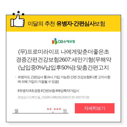
이달의 추천
유병자·간편심사
보험
(무)프로미라이프 나에게맞춘더좋은초
경증간편건강보험2607:세만기형(무해약
(납입중0%/납입후50%)):맞춤간편고지
유병자도 간편심사 통과시 가입 가능한 간편 건강보험!(다른 고지사항
에 의해 가입이 거절될 수 있음)
#유병자 #초경증 #간편보험 #해당특약가입시
준법감시인확인필_제2026-14862호(2026.07.20~2027.07.19)
자세히보기
**,***
월
원