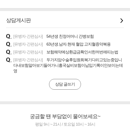
상담게시판
[유병자·간편심사]
54년생 친정어머니 간병보험
[유병자·간편심사]
63년생.남자.현재 혈압.고지혈증약복용
[유병자·간편심사]
보험해약예상환급금확인서한꺼번에띠는법
[유병자·간편심사]
두가지암수술후입원회복기다리고있는중입니
다내보험알아보기들어가니흥국실비보험이납입기록이안보이는데
영
상담 글쓰기
궁금할 땐 부담없이 물어보세요~
평일 9시 ~ 21시 / 토요일 10시 ~ 16시