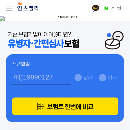
로그인
기존 보험가입이 어려웠다면?
유병자·간편심사
보험
생년월일
남자
여자
보험료 한번에 비교