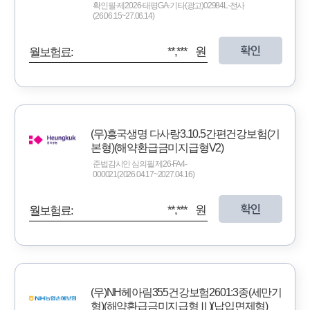
확인필-제2026-태평GA-기타(광고)02984L-전사
(26.06.15~27.06.14)
확인
**,*** 원
월보험료:
(무)흥국생명 다사랑3.10.5간편건강보험(기
본형)(해약환급금미지급형V2)
준법감시인 심의필 제26-FA4-
000021(2026.04.17~2027.04.16)
확인
**,*** 원
월보험료:
(무)NH헤아림355건강보험2601:3종(세만기
형)(해약환급금미지급형Ⅱ)(납입면제형)