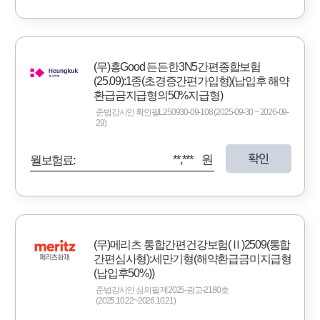
(무)흥Good 든든한3N5간편종합보험
(25.09):1종(초경증간편가입형)(납입후 해약
환급금지급형의50%지급형)
준법감시인 확인필L250930-09-108 (2025-09-30 ~ 2026-09-
29)
확인
**,*** 원
월보험료:
(무)메리츠 통합간편건강보험(Ⅱ)2509(통합
간편심사형):세만기형(해약환급금미지급형
(납입후50%))
준법감시인 심의필 제2025-광고-2180호
(2025.10.22~2026.10.21)