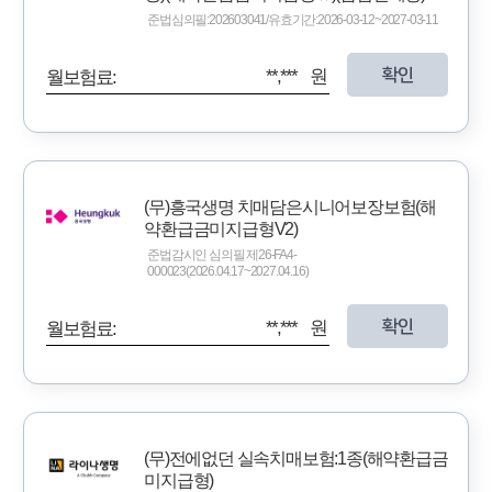
준법심의필:202603041/유효기간:2026-03-12~2027-03-11
확인
**,*** 원
월보험료:
(무)흥국생명 치매담은시니어보장보험(해
약환급금미지급형V2)
준법감시인 심의필 제26-FA4-
000023(2026.04.17~2027.04.16)
확인
**,*** 원
월보험료:
(무)전에없던 실속치매보험:1종(해약환급금
미지급형)