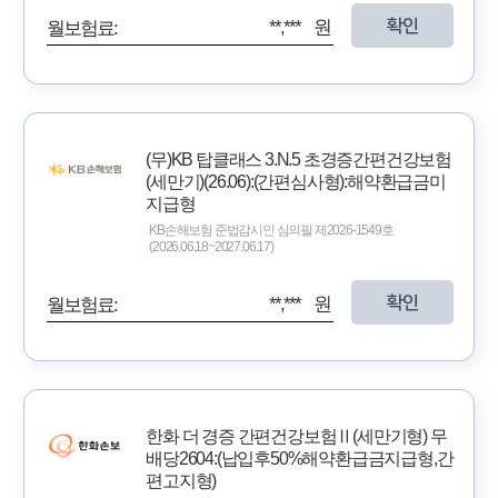
확인
**,*** 원
월보험료:
(무)KB 탑클래스 3.N.5 초경증간편건강보험
(세만기)(26.06):(간편심사형):해약환급금미
지급형
KB손해보험 준법감시인 심의필 제2026-1549호
(2026.06.18~2027.06.17)
확인
**,*** 원
월보험료:
한화 더 경증 간편건강보험Ⅱ(세만기형) 무
배당2604:(납입후50%해약환급금지급형,간
편고지형)