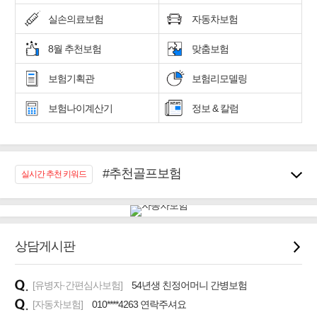
실손의료보험
자동차보험
8월 추천보험
맞춤보험
보험기획관
보험리모델링
보험나이계산기
정보 & 칼럼
#추천골프보험
실시간 추천 키워드
#우리집 화재, 도난대비
#노후대비 연금재테크!
#임플란트, 치아치료보장
#어린이 종합보장
상담게시판
#교통사고대비 운전자보험
#무해지 건강보험
[유병자·간편심사보험]
54년생 친정어머니 간병보험
#바뀌기전에 4세대 가입
[자동차보험]
010****4263 연락주셔요