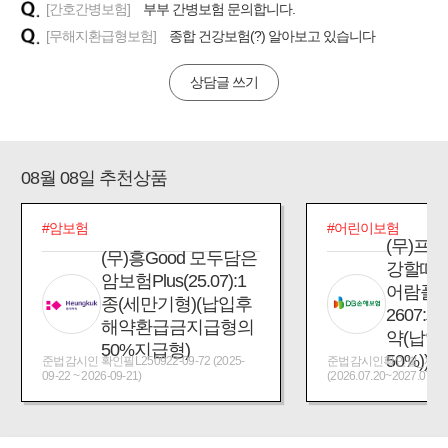
[간호간병보험]
부부 간병보험 문의합니다.
[무해지환급형보험]
종합 건강보험(?) 알아보고 있습니다
상담글 쓰기
08월 08일 추천상품
#암보험
#어린이보험
(무)프
(무)흥Good 모두담은
강할때
암보험Plus(25.07):1
어람플
종(세만기형)(납입후
2607:
해약환급금지급형의
약(납입
50%지급형)
50%))
준법감시인 확인필L250922-09-72 (2025-
준법감시인확인필_제2026
09-22 ~ 2026-09-21)
(2026.07.20~2027.07.19