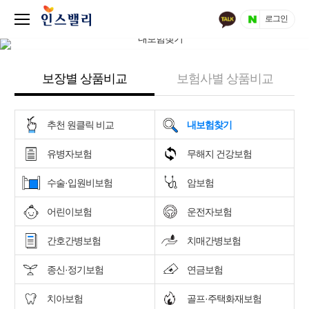
로그인
보장별 상품비교
보험사별 상품비교
추천 원클릭 비교
내보험찾기
유병자보험
무해지 건강보험
수술·입원비보험
암보험
어린이보험
운전자보험
간호간병보험
치매간병보험
종신·정기보험
연금보험
치아보험
골프·주택화재보험