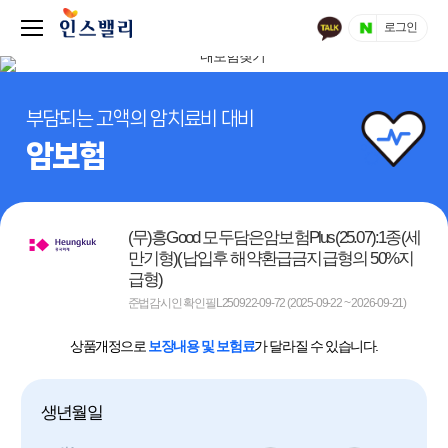
로그인
부담되는 고액의 암치료비 대비
암보험
(무)흥Good 모두담은암보험Plus(25.07):1종(세
만기형)(납입후 해약환급금지급형의 50%지
급형)
준법감시인 확인필L250922-09-72 (2025-09-22 ~ 2026-09-21)
상품개정으로
보장내용 및 보험료
가 달라질 수 있습니다.
생년월일