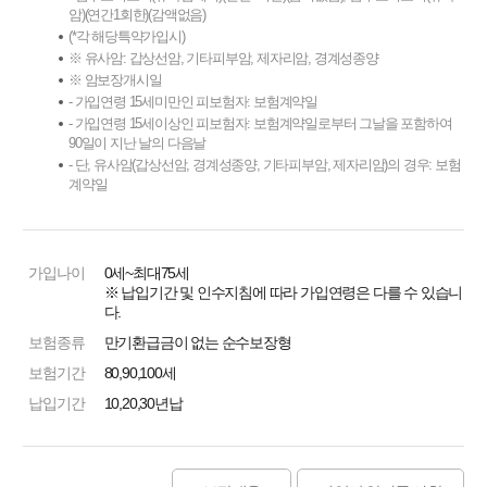
암)(연간1회한)(감액없음)
(*각 해당특약가입시)
※ 유사암: 갑상선암, 기타피부암, 제자리암, 경계성종양
※ 암보장개시일
- 가입연령 15세미만인 피보험자: 보험계약일
- 가입연령 15세이상인 피보험자: 보험계약일로부터 그날을 포함하여
90일이 지난 날의 다음날
- 단, 유사암(갑상선암, 경계성종양, 기타피부암, 제자리암)의 경우: 보험
계약일
가입나이
0세~최대75세
※ 납입기간 및 인수지침에 따라 가입연령은 다를 수 있습니
다.
보험종류
만기환급금이 없는 순수보장형
보험기간
80,90,100세
납입기간
10,20,30년납