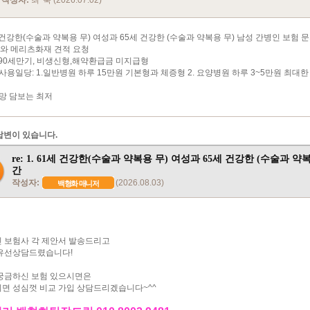
작성자:
최*숙 (2026.07.02)
세 건강한(수술과 약복용 무) 여성과 65세 건강한 (수술과 약복용 무) 남성 간병인 보험 
보와 메리츠화재 견적 요청
납90세만기, 비생신형,해약환급금 미지급형
사용일당: 1.일반병원 하루 15만원 기본형과 체증형 2. 요양병원 하루 3~5만원 최대한
사망 담보는 최저
답변이 있습니다.
re: 1. 61세 건강한(수술과 약복용 무) 여성과 65세 건강한 (수술과 약
간
작성자:
(2026.08.03)
백형화 매니저
 보험사 각 제안서 발송드리고
유선상담드렸습니다!
궁금하신 보험 있으시면은
면 성심껏 비교 가입 상담드리겠습니다~^^