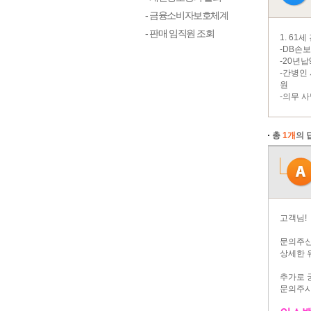
- 금융소비자보호체계
- 판매 임직원 조회
1. 61
-DB손
-20년
-간병인 
원
-의무 
총
1개
의 
고객님!
문의주신
상세한 
추가로 
문의주시