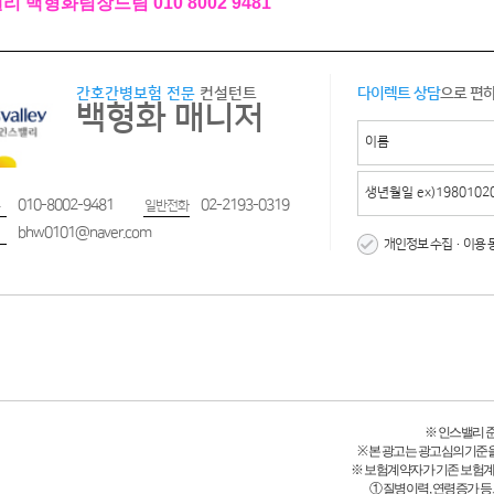
 백형화팀장드림 010 8002 9481
간호간병보험 전문
컨설턴트
다이렉트 상담
으로 편
백형화 매니저
010-8002-9481
02-2193-0319
일반전화
bhw0101@naver.com
개인정보 수집·이용 
※ 인스밸리 준법감
※ 본 광고는 광고심의기준
※ 보험계약자가 기존 보험
① 질병이력, 연령증가 