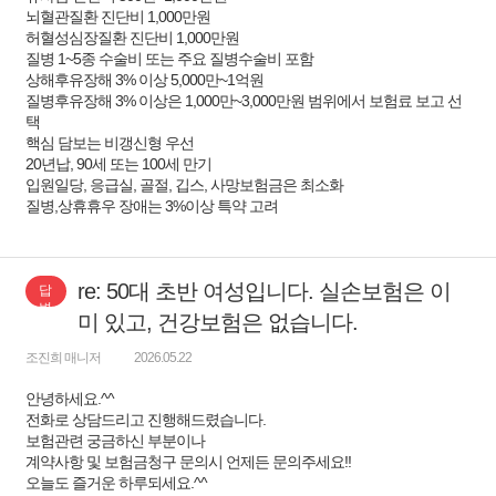
뇌혈관질환 진단비 1,000만원
허혈성심장질환 진단비 1,000만원
질병 1~5종 수술비 또는 주요 질병수술비 포함
상해후유장해 3% 이상 5,000만~1억원
질병후유장해 3% 이상은 1,000만~3,000만원 범위에서 보험료 보고 선
택
핵심 담보는 비갱신형 우선
20년납, 90세 또는 100세 만기
입원일당, 응급실, 골절, 깁스, 사망보험금은 최소화
질병,상휴휴우 장애는 3%이상 특약 고려
re: 50대 초반 여성입니다. 실손보험은 이
답
변
미 있고, 건강보험은 없습니다.
조진희 매니저
2026.05.22
안녕하세요.^^
전화로 상담드리고 진행해드렸습니다.
보험관련 궁금하신 부분이나
계약사항 및 보험금청구 문의시 언제든 문의주세요!!
오늘도 즐거운 하루되세요.^^