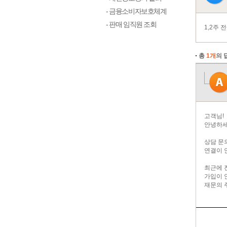
- 금융소비자보호체계
- 판매 임직원 조회
1,2주
총
1개
의 
고객님!
안녕하세
상담 문
연결이 
최근에 
가입이 
재문의 