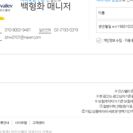
치아보험 전문
컨설턴트
다이렉트 상담
으로 편
백형화 매니저
010-8002-9481
02-2193-0319
일반전화
bhw0101@naver.com
개인정보 수집·이용 
※ 인스밸리 준법감
※ 본 광고는 광고심의기준
※ 보험계약자가 기존 보험
① 질병이력, 연령증가 
② 가입 상품에 따라 새로운 면책기간 적
제휴안내
사이트맵
고객센터
(신도림동) ㈜인스밸리 대표이사 서병남