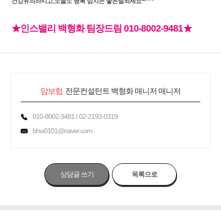
건강유의하시고,오늘도 행복 넘치는 좋은날되세요~*^^*
★
인스밸리 백형화 팀장드림 010-8002-9481
★
암보험
전문컨설턴트 백형화 매니저 매니저
010-8002-9481 / 02-2193-0319
bhw0101@naver.com
상담글 쓰기
목록으로