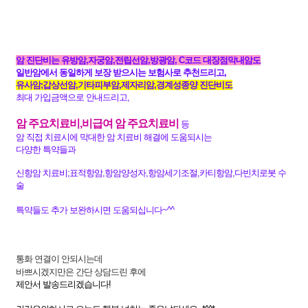
암 진단비는 유방암,자궁암,전립선암,방광암, C코드 대장점막내암도
일반암에서 동일하게 보장 받으시는 보험사로 추천드리고,
유사암;갑상선암,기타피부암,제자리암,경계성종양 진단비도
최대 가입금액으로 안내드리고,
암 주요치료비,비급여 암 주요치료비
등
암 직접 치료시에 막대한 암 치료비 해결에 도움되시는
다양한 특약들과
신항암 치료비;표적항암,항암양성자,항암세기조절,카티항암,다빈치로봇 수
술
특약들도 추가 보완하시면 도움되십니다~^^
통화 연결이 안되시는데
바쁘시겠지만은 간단 상담드린 후에
제안서 발송드리겠습니다!