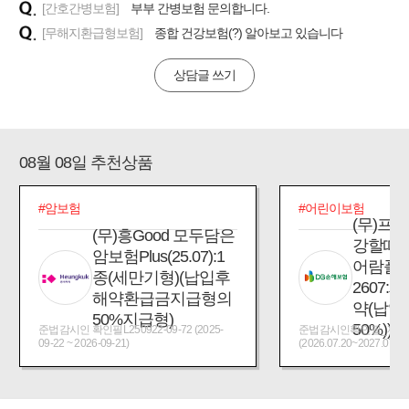
[간호간병보험]
부부 간병보험 문의합니다.
[무해지환급형보험]
종합 건강보험(?) 알아보고 있습니다
상담글 쓰기
08월 08일 추천상품
#암보험
#어린이보험
(무)프
(무)흥Good 모두담은
강할때
암보험Plus(25.07):1
어람플
종(세만기형)(납입후
2607:
해약환급금지급형의
약(납입
50%지급형)
50%))
준법감시인 확인필L250922-09-72 (2025-
준법감시인확인필_제2026
09-22 ~ 2026-09-21)
(2026.07.20~2027.07.19