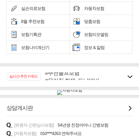
실손의료보험
자동차보험
8월 추천보험
맞춤보험
보험기획관
보험리모델링
보험나이계산기
정보 & 칼럼
#추천골프보험
실시간 추천 키워드
#우리집 화재, 도난대비
#노후대비 연금재테크!
#임플란트, 치아치료보장
#어린이 종합보장
상담게시판
#교통사고대비 운전자보험
#무해지 건강보험
#바뀌기전에 4세대 가입
[유병자·간편심사보험]
54년생 친정어머니 간병보험
[자동차보험]
010****4263 연락주셔요