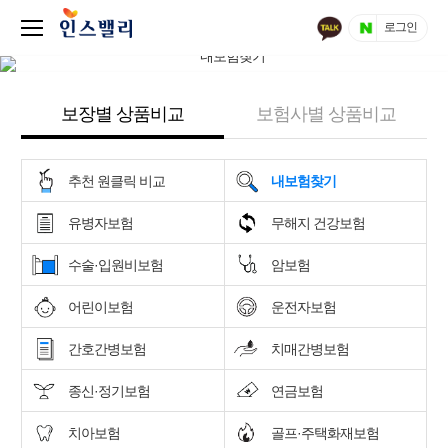
로그인
보장별 상품비교
보험사별 상품비교
추천 원클릭 비교
내보험찾기
유병자보험
무해지 건강보험
수술·입원비보험
암보험
어린이보험
운전자보험
간호간병보험
치매간병보험
종신·정기보험
연금보험
치아보험
골프·주택화재보험