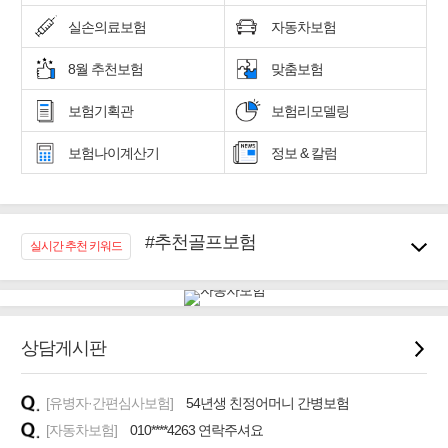
실손의료보험
자동차보험
8월 추천보험
맞춤보험
보험기획관
보험리모델링
보험나이계산기
정보 & 칼럼
#추천골프보험
실시간 추천 키워드
#우리집 화재, 도난대비
#노후대비 연금재테크!
#임플란트, 치아치료보장
#어린이 종합보장
상담게시판
#교통사고대비 운전자보험
#무해지 건강보험
[유병자·간편심사보험]
54년생 친정어머니 간병보험
#바뀌기전에 4세대 가입
[자동차보험]
010****4263 연락주셔요