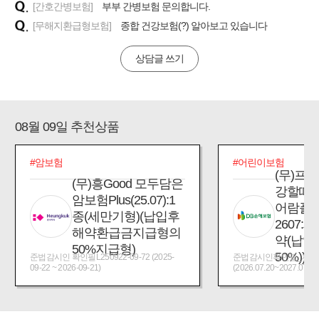
[간호간병보험]
부부 간병보험 문의합니다.
[무해지환급형보험]
종합 건강보험(?) 알아보고 있습니다
상담글 쓰기
08월 09일 추천상품
#암보험
#어린이보험
(무)프
(무)흥Good 모두담은
강할때
암보험Plus(25.07):1
어람플
종(세만기형)(납입후
2607:
해약환급금지급형의
약(납입
50%지급형)
50%))
준법감시인 확인필L250922-09-72 (2025-
준법감시인확인필_제2026
09-22 ~ 2026-09-21)
(2026.07.20~2027.07.19