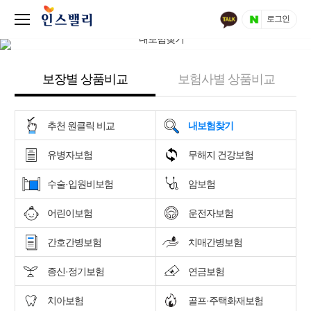
로그인
보장별 상품비교
보험사별 상품비교
추천 원클릭 비교
내보험찾기
유병자보험
무해지 건강보험
수술·입원비보험
암보험
어린이보험
운전자보험
간호간병보험
치매간병보험
종신·정기보험
연금보험
치아보험
골프·주택화재보험